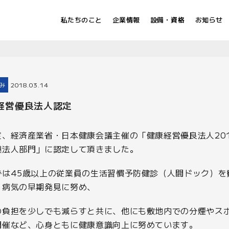
私たちのこと
企業情報
設備・資格
お知らせ
み
2018.03.14
経営優良法人認定
度、経済産業省・日本健康会議主催の「健康経営優良法人201
模法人部門」に認定して頂きました。
では45歳以上の従業員の生活習慣予防健診（人間ドック）を
、病気の早期発見に努め、
の負担を少しでも減らすと共に、他にも敷地内での分煙やス
開催など、心身ともに健康意識向上に努めています。