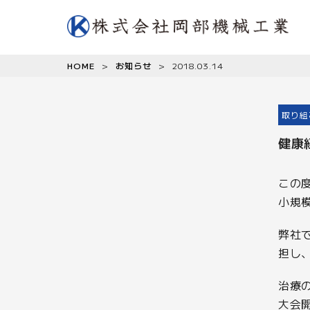
HOME
>
お知らせ
>
2018.03.14
取り組
健康
この
小規
弊社
担し
治療
大会